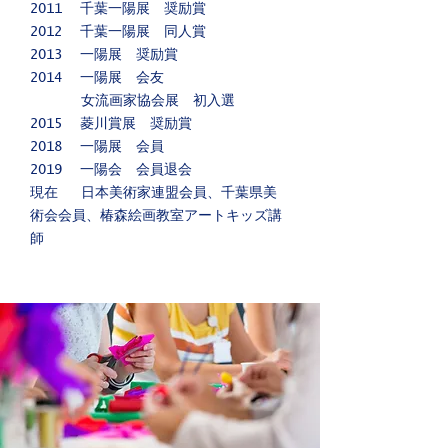
2011
千葉一陽展 奨励賞
2012
千葉一陽展 同人賞
2013
一陽展 奨励賞
2014
一陽展 会友
女流画家協会展 初入選
2015
菱川賞展 奨励賞
2018
一陽展 会員
2019
一陽会 会員退会
現在
日本美術家連盟会員、千葉県美
術会会員、椿森絵画教室アートキッズ講
師