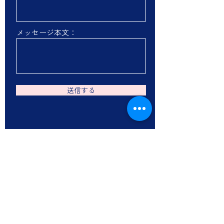
メッセージ本文：
送信する
椿森絵画教室＆
​アートギャラリー