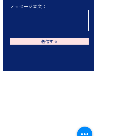
メッセージ本文：
送信する
椿森絵画教室＆
​アートギャラリー